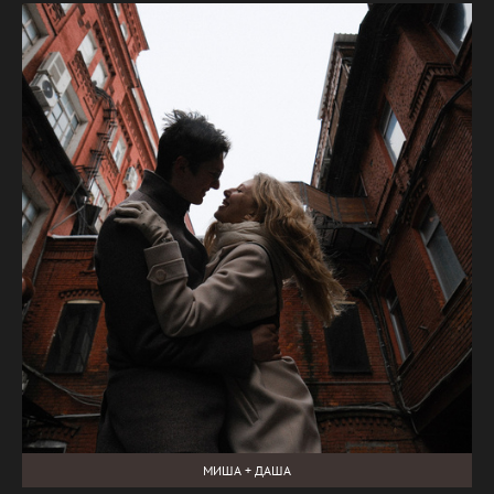
МИША + ДАША