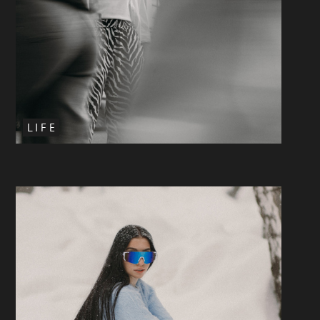
L I F E