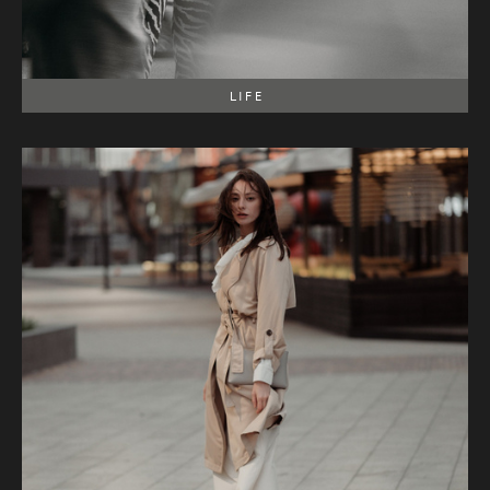
L I F E