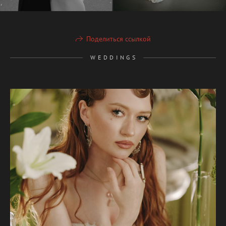
Поделиться ссылкой
W E D D I N G S